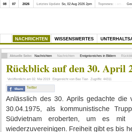
08
07
2026
Letztes Update
So, 02 Aug 2026 2pm
Topnews:
Gedenkfei
NACHRICHTEN
WISSENSWERTES
UNTERHALTS
Aktuelle Seite:
Nachrichten
Nachrichten
Ereignisreiches in Bildern
Rückblic
Rückblick auf den 30. April 
Veröffentlicht am
02. Mai 2019
Eingereicht von
Bao Tian
Zugriffe:
44311
Twitter
Anlässlich des 30. Aprils gedachte die
30.04.1975, als kommunistische Trupp
Südvietnam eroberten, um es mit 
wiederzuvereinigen. Freiheit gibt es bis h