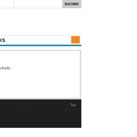
KS
chickt.
Top