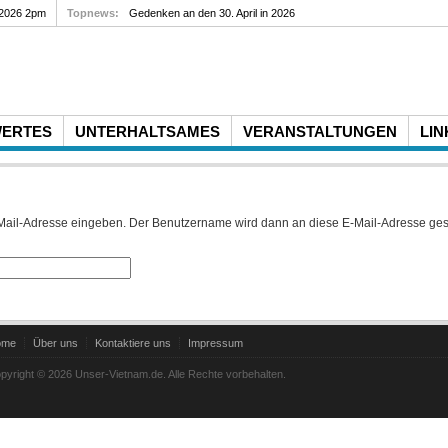
 2026 2pm
Topnews:
Gedenken an den 30. April in 2026
WERTES
UNTERHALTSAMES
VERANSTALTUNGEN
LIN
 E-Mail-Adresse eingeben. Der Benutzername wird dann an diese E-Mail-Adresse ges
ome
Über uns
Kontaktiere uns
Impressum
pyright © 2026 Unser-Vietnam.de. Alle Rechte vorbehalten.