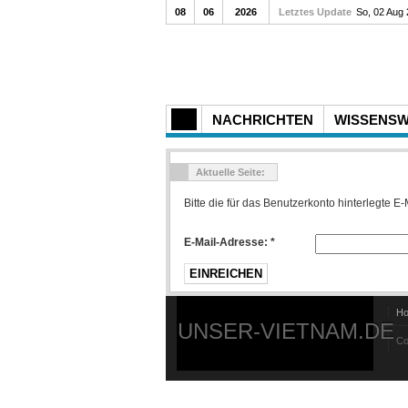
08
06
2026
Letztes Update
So, 02 Aug
NACHRICHTEN
WISSENS
Aktuelle Seite:
Bitte die für das Benutzerkonto hinterlegte
E-Mail-Adresse:
*
EINREICHEN
H
UNSER-VIETNAM.DE
Co