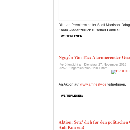
Bitte an Premierminister Scott Morrison: Bri
Kham wieder zurück zu seiner Familie!
WEITERLESEN:
Nguyễn Văn Túc: Alarmierender Gesu
Veröffentlicht am
Dienstag, 27. November 2018
20:52
Eingereicht von Heidi Pham
An Aktion auf
www.amnesty.de
teilnehmen.
WEITERLESEN:
Aktion: Setz' dich für den politische
Anh Kim ein!