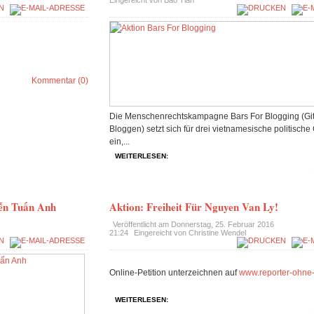
Eingereicht von Bao Tian
Kommentar (0)
Die Menschenrechtskampagne Bars For Blogging (Gi
Bloggen) setzt sich für drei vietnamesische politisch
ein,...
WEITERLESEN:
yễn Tuấn Anh
Aktion: Freiheit Für Nguyen Van Ly!
Veröffentlicht am
Donnerstag, 25. Februar 2016
21:24
Eingereicht von Christine Wendel
Online-Petition unterzeichnen auf
www.reporter-ohne
WEITERLESEN: