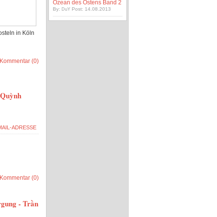
Ozean des Ostens Band 2
By:
Post: 14.08.2013
DuY
osteln in Köln
Kommentar (0)
ư Quỳnh
Kommentar (0)
rgung - Trần