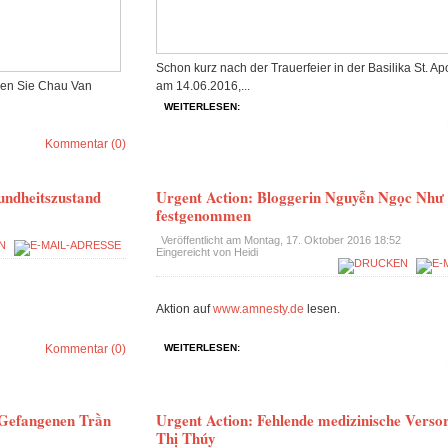
Schon kurz nach der Trauerfeier in der Basilika St. Ap
ngen Sie Chau Van
am 14.06.2016,...
WEITERLESEN:
Kommentar (0)
ndheitszustand
Urgent Action: Bloggerin Nguyễn Ngọc Nh
festgenommen
Veröffentlicht am
Montag, 17. Oktober 2016 18:52
Eingereicht von Heidi
Aktion auf
www.amnesty.de
lesen.
Kommentar (0)
WEITERLESEN:
n Gefangenen Trần
Urgent Action: Fehlende medizinische Verso
Thị Thúy