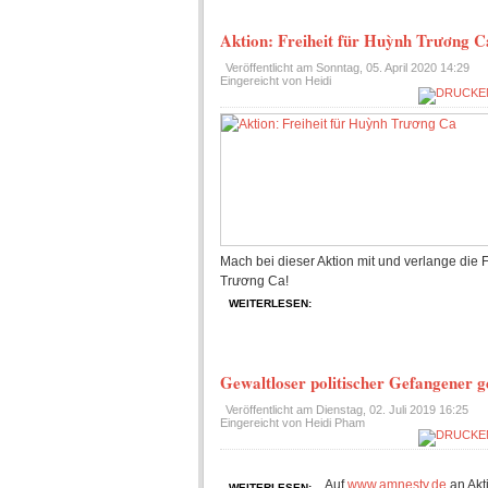
Aktion: Freiheit für Huỳnh Trương C
Veröffentlicht am
Sonntag, 05. April 2020 14:29
Eingereicht von Heidi
Mach bei dieser Aktion mit und verlange die F
Trương Ca!
WEITERLESEN:
Gewaltloser politischer Gefangener ge
Veröffentlicht am
Dienstag, 02. Juli 2019 16:25
Eingereicht von Heidi Pham
Auf
www.amnesty.de
an Akt
WEITERLESEN: