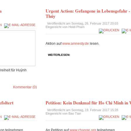
a
Urgent Action: Gefangene in Lebensgefahr -
Thúy
Veröffentlicht am
Sonntag, 26. Februar 2017 20:03
Eingereicht von Heidi Pham
Aktion auf
www.amnesty.de
lesen.
WEITERLESEN:
reiheit für
Huỳnh
Kommentar (0)
foltert
Petition: Kein Denkmal für Ho Chi Minh in
Veröffentlicht am
Sonntag, 19. Februar 2017 15:28
Eingereicht von Bao Tian
ion teilnehmen.
An Petition auf
www.change.org
teilnehmen.