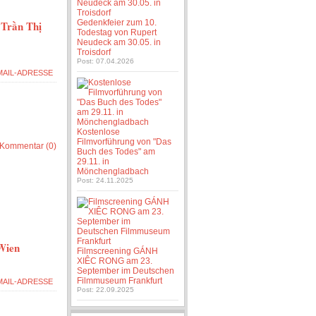
Gedenkfeier zum 10.
 Trần Thị
Todestag von Rupert
Neudeck am 30.05. in
Troisdorf
Post: 07.04.2026
Kostenlose
Filmvorführung von "Das
Kommentar (0)
Buch des Todes" am
29.11. in
Mönchengladbach
Post: 24.11.2025
 Wien
Filmscreening GÁNH
XIÊC RONG am 23.
September im Deutschen
Filmmuseum Frankfurt
Post: 22.09.2025