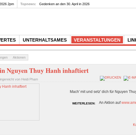
 2026 2pm
Topnews:
Gedenken an den 30. April in 2026
WERTES
UNTERHALTSAMES
VERANSTALTUNGEN
LIN
ungen
Aktionen
in Nguyen Thuy Hanh inhaftiert
ingereicht von Heidi Pham
Mach' mit und setz' dich für Nguyen Th
An Aktion auf
www.amn
WEITERLESEN:
K