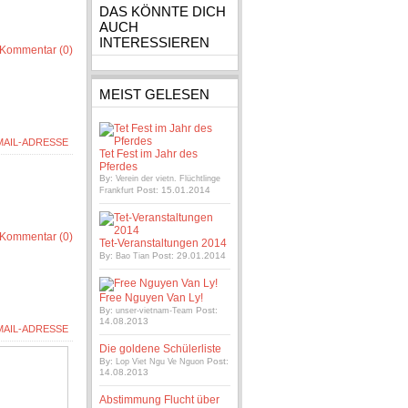
DAS KÖNNTE DICH
AUCH
INTERESSIEREN
Kommentar (0)
MEIST GELESEN
Tet Fest im Jahr des
Pferdes
By:
Verein der vietn. Flüchtlinge
Post: 15.01.2014
Frankfurt
Kommentar (0)
Tet-Veranstaltungen 2014
By:
Post: 29.01.2014
Bao Tian
Free Nguyen Van Ly!
By:
Post:
unser-vietnam-Team
14.08.2013
Die goldene Schülerliste
By:
Post:
Lop Viet Ngu Ve Nguon
14.08.2013
Abstimmung Flucht über