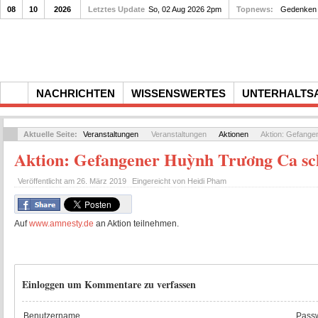
08
10
2026
Letztes Update
So, 02 Aug 2026 2pm
Topnews:
Gedenken a
NACHRICHTEN
WISSENSWERTES
UNTERHALTS
Aktuelle Seite:
Veranstaltungen
Veranstaltungen
Aktionen
Aktion: Gefange
Aktion: Gefangener Huỳnh Trương Ca s
Veröffentlicht am
26. März 2019
Eingereicht von
Heidi Pham
Auf
www.amnesty.de
an Aktion teilnehmen.
Einloggen um Kommentare zu verfassen
Benutzername
Passw