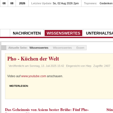
08
08
2026
Letztes Update
So, 02 Aug 2026 2pm
Topnews:
Gedenken a
NACHRICHTEN
WISSENSWERTES
UNTERHALTS
Aktuelle Seite:
Wissenswertes
Wissenswertes
Essen
Pho - Küchen der Welt
Veröffentlicht am
Sonntag, 13. Juli 2025 15:42
Eingereicht von Hiep
Zugriffe: 2407
Video auf
www.youtube.com
anschauen.
WEITERLESEN:
Das Geheimnis von Asiens bester Brühe: Fünf Pho-
Sti