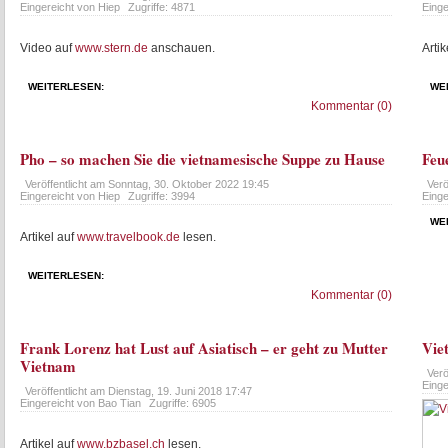
Eingereicht von Hiep
Zugriffe: 4871
Einge
Video auf
www.stern.de
anschauen.
Artik
WEITERLESEN:
WE
Kommentar (0)
Pho – so machen Sie die vietnamesische Suppe zu Hause
Feu
Veröffentlicht am
Sonntag, 30. Oktober 2022 19:45
Verö
Eingereicht von Hiep
Zugriffe: 3994
Einge
WE
Artikel auf
www.travelbook.de
lesen.
WEITERLESEN:
Kommentar (0)
Frank Lorenz hat Lust auf Asiatisch – er geht zu Mutter
Vie
Vietnam
Verö
Eing
Veröffentlicht am
Dienstag, 19. Juni 2018 17:47
Eingereicht von Bao Tian
Zugriffe: 6905
Artikel auf
www.bzbasel.ch
lesen.