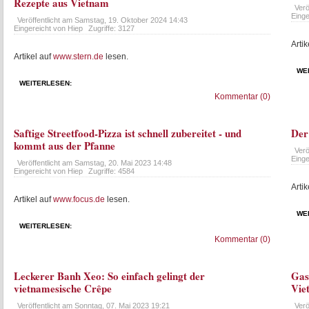
Rezepte aus Vietnam
Verö
Einge
Veröffentlicht am
Samstag, 19. Oktober 2024 14:43
Eingereicht von Hiep
Zugriffe: 3127
Artik
Artikel auf
www.stern.de
lesen.
WE
WEITERLESEN:
Kommentar (0)
Saftige Streetfood-Pizza ist schnell zubereitet - und
Der
kommt aus der Pfanne
Verö
Einge
Veröffentlicht am
Samstag, 20. Mai 2023 14:48
Eingereicht von Hiep
Zugriffe: 4584
Artik
Artikel auf
www.focus.de
lesen.
WE
WEITERLESEN:
Kommentar (0)
Leckerer Banh Xeo: So einfach gelingt der
Gas
vietnamesische Crêpe
Vie
Veröffentlicht am
Sonntag, 07. Mai 2023 19:21
Verö