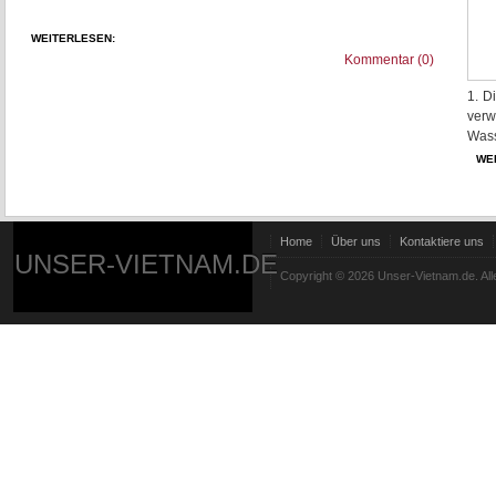
WEITERLESEN:
Kommentar (0)
1. D
verw
Wass
WE
Home
Über uns
Kontaktiere uns
UNSER-VIETNAM.DE
Copyright © 2026 Unser-Vietnam.de. All