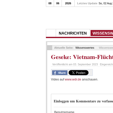
08
06
2026
Letztes Update
So, 02 Aug
NACHRICHTEN
WISSENS
Aktuelle Seite:
Wissenswertes
Wissenswe
Geseke: Vietnam-Flücht
Veröffentlicht am
03. September 2023
Eingereich
Video auf
www.wdr.de
anschauen.
Einloggen um Kommentare zu verfass
Benutzername