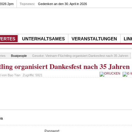
 2026 2pm
Topnews:
Gedenken an den 30. April in 2026
WERTES
UNTERHALTSAMES
VERANSTALTUNGEN
LIN
rtes
Boatpeople
Geseke: Vietnam-Flüchtling organisiert Dankesfest nach 35 Jahren
ling organisiert Dankesfest nach 35 Jahren
t von
Bao Tian
Zugriffe:
5921
en
Passwort