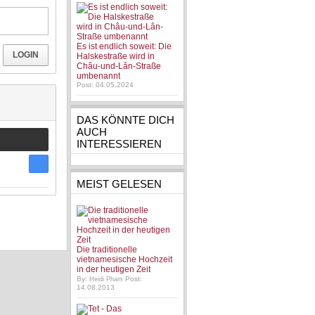
Es ist endlich soweit: Die
LOGIN
Halskestraße wird in
Châu-und-Lân-Straße
umbenannt
Post: 04.05.2024
DAS KÖNNTE DICH
AUCH
INTERESSIEREN
MEIST GELESEN
Die traditionelle
vietnamesische Hochzeit
in der heutigen Zeit
By:
Post:
Heidi Pham
14.08.2013