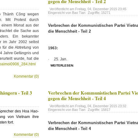
gegen die Menschheit - Teil 2
Veröffentlicht am
Freitag, 04. Dezember 2015 23:45
Eingereicht von Bao Tian
Zugriffe: 15271
Đỗ Thành Công wegen
n. Mit Protest durch
t einem Monat aus der
Verbrechen der Kommunistischen Partei Viet
trachtet die Sache aus
die Menschheit - Teil 2
nders. Ein bekannter
r im Jahr 2002 selbst
 für die Abtretung von
1963:
4 Jahre Gefängnis und
rurteilt wurde, hat die
· 25. Jan.
m/baimoi0906_284.html
WEITERLESEN:
Kommentar (0)
ängern - Teil 3
Verbrechen der Kommunistischen Partei Vi
gegen die Menschheit - Teil 4
Veröffentlicht am
Freitag, 04. Dezember 2015 23:32
Eingereicht von Bao Tian
Zugriffe: 15817
precher des Hoa Hao-
ung von Vietnam ihre
en fort.
Verbrechen der Kommunistischen Partei Viet
die Menschheit - Teil 4
Kommentar (0)