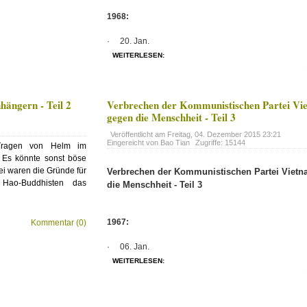
1968:
· 20. Jan.
WEITERLESEN:
ängern - Teil 2
Verbrechen der Kommunistischen Partei Vi
gegen die Menschheit - Teil 3
Veröffentlicht am
Freitag, 04. Dezember 2015 23:21
Eingereicht von Bao Tian
Zugriffe: 15144
Tragen von Helm im
. Es könnte sonst böse
i waren die Gründe für
Verbrechen der Kommunistischen Partei Viet
Hao-Buddhisten das
die Menschheit - Teil 3
1967:
Kommentar (0)
· 06. Jan.
WEITERLESEN: