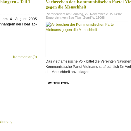
ängern - Teil 1
Verbrechen der Kommunistischen Partei Vi
gegen die Menschheit
Veröffentlicht am
Sonntag, 22. November 2015 14:02
Eingereicht von Bao Tian
Zugriffe: 15068
s am 4. August 2005
Anhängern der HoaHao-
Kommentar (0)
Das vietnamesische Volk bittet die Vereinten Nationen
Kommunistische Partei Vietnams strafrechtlich für V
die Menschheit anzuklagen.
WEITERLESEN:
ewinnung