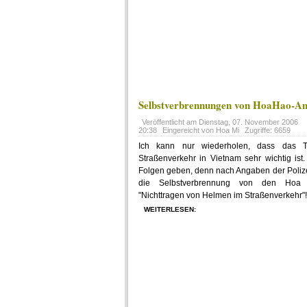
Selbstverbrennungen von HoaHao-Anh
Veröffentlicht am
Dienstag, 07. November 2006
20:38
Eingereicht von Hoa Mi
Zugriffe: 6659
Ich kann nur wiederholen, dass das 
Straßenverkehr in Vietnam sehr wichtig ist
Folgen geben, denn nach Angaben der Polize
die Selbstverbrennung von den Hoa 
"Nichttragen von Helmen im Straßenverkehr"!
WEITERLESEN: