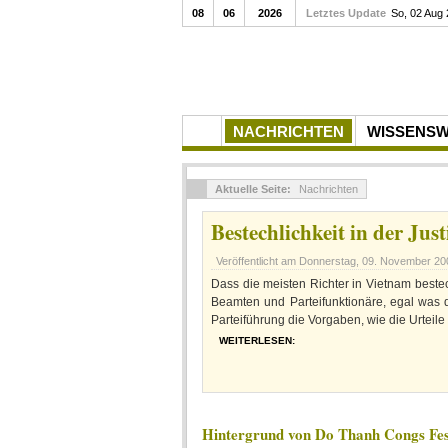
08
06
2026
Letztes Update
So, 02 Aug
NACHRICHTEN
WISSENS
Aktuelle Seite:
Nachrichten
Bestechlichkeit in der Just
Veröffentlicht am
Donnerstag, 09. November 20
Dass die meisten Richter in Vietnam bestech
Beamten und Parteifunktionäre, egal was 
Parteiführung die Vorgaben, wie die Urteil
WEITERLESEN:
Hintergrund von Do Thanh Congs Fe