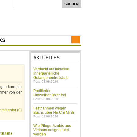
KS
AKTUELLES
Verdacht auf lukrative
innerparteiliche
Gefangenenfreikäufe
Post: 02.08.2026
egen korrupte
Profilierter
immer von der
Umweltschützer frei
Post: 02.08.2026
Festnahmen wegen
ommentar (0)
Buchs über Ho Chi Minh
Post: 02.08.2026
Wie Pflege-Azubis aus
Vietnam ausgebeutet
etnams
werden