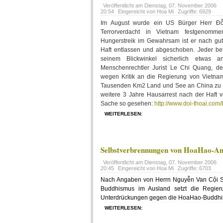
Veröffentlicht am
Dienstag, 07. November 2006
20:54
Eingereicht von Hoa Mi
Zugriffe: 6929
Im August wurde ein US Bürger Herr 
Terrorverdacht in Vietnam festgenomme
Hungerstreik im Gewahrsam ist er nach gu
Haft entlassen und abgeschoben. Jeder be
seinem Blickwinkel sicherlich etwas a
Menschenrechtler Jurist Le Chi Quang, de
wegen Kritik an die Regierung von Vietnam
Tausenden Km2 Land und See an China zu 
weitere 3 Jahre Hausarrest nach der Haft ve
Sache so gesehen:
http://www.doi-thoai.co
WEITERLESEN:
Selbstverbrennungen von HoaHao-Anh
Veröffentlicht am
Dienstag, 07. November 2006
20:45
Eingereicht von Hoa Mi
Zugriffe: 6703
Nach Angaben von Herrn Nguyễn Van Cội S
Buddhismus im Ausland setzt die Regier
Unterdrückungen gegen die HoaHao-Buddhist
WEITERLESEN: