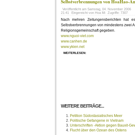
Selbstverbrennungen von HoaHao-Anh
Veröffentlicht am
Samstag, 04. November 2006
21:41
Eingereicht von Hoa Mi
Zugriffe: 7307
Nach mehren Zeitungensberichten hat e
Selbstverbrennungen von mindestens zwei 
Religionsgemeinschaft gegeben.
www.nguoi-viet.com
www.canhen.de
www.ykien.net
WEITERLESEN:
WEITERE BEITRÄGE...
Petition Südostasiatisches Meer
Politische Gefangene in Vietnam
Unterschriften -Aktion gegen Bauxit-G
Flucht über den Ozean des Ostens