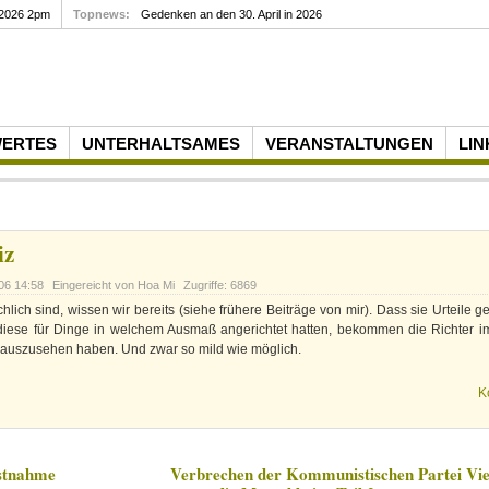
 2026 2pm
Topnews:
Gedenken an den 30. April in 2026
WERTES
UNTERHALTSAMES
VERANSTALTUNGEN
LIN
iz
06 14:58
Eingereicht von Hoa Mi
Zugriffe: 6869
lich sind, wissen wir bereits (siehe frühere Beiträge von mir). Dass sie Urteile g
diese für Dinge in welchem Ausmaß angerichtet hatten, bekommen die Richter 
e auszusehen haben. Und zwar so mild wie möglich.
K
stnahme
Verbrechen der Kommunistischen Partei Vi