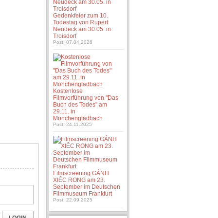
Gedenkfeier zum 10.
Todestag von Rupert
Neudeck am 30.05. in
Troisdorf
Post: 07.04.2026
Kostenlose
Filmvorführung von "Das
Buch des Todes" am
29.11. in
Mönchengladbach
Post: 24.11.2025
Filmscreening GÁNH
XIÊC RONG am 23.
September im Deutschen
Filmmuseum Frankfurt
Post: 22.09.2025