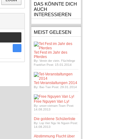
LOGIN
DAS KÖNNTE DICH
AUCH
INTERESSIEREN
MEIST GELESEN
Tet Fest im Jahr des
Pferdes
By:
Verein der vietn. Flüchtlinge
Post: 15.01.2014
Frankfurt
Tet-Veranstaltungen 2014
By:
Post: 29.01.2014
Bao Tian
Free Nguyen Van Ly!
By:
Post:
unser-vietnam-Team
14.08.2013
Die goldene Schülerliste
By:
Post:
Lop Viet Ngu Ve Nguon
14.08.2013
Abstimmung Flucht über