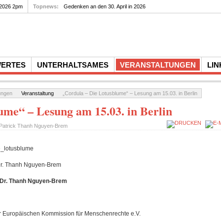
 2026 2pm
Topnews:
Gedenken an den 30. April in 2026
WERTES
UNTERHALTSAMES
VERANSTALTUNGEN
LIN
ungen
Veranstaltung
„Cordula – Die Lotusblume“ – Lesung am 15.03. in Berlin
ume“ – Lesung am 15.03. in Berlin
Patrick Thanh Nguyen-Brem
Dr. Thanh Nguyen-Brem
 Dr. Thanh Nguyen-Brem
er Europäischen Kommission für Menschenrechte e.V.