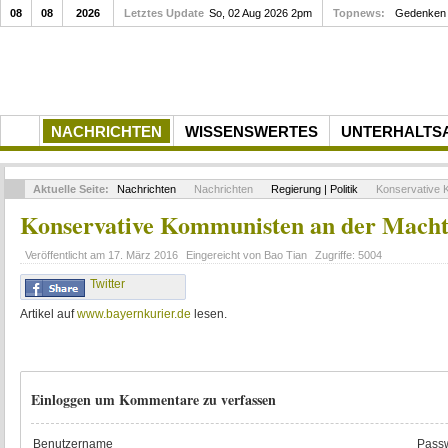
08
08
2026
Letztes Update
So, 02 Aug 2026 2pm
Topnews:
Gedenken a
NACHRICHTEN
WISSENSWERTES
UNTERHALTS
Aktuelle Seite:
Nachrichten
Nachrichten
Regierung | Politik
Konservative 
Konservative Kommunisten an der Mach
Veröffentlicht am
17. März 2016
Eingereicht von
Bao Tian
Zugriffe:
5004
Twitter
Artikel auf
www.bayernkurier.de
lesen.
Einloggen um Kommentare zu verfassen
Benutzername
Passw