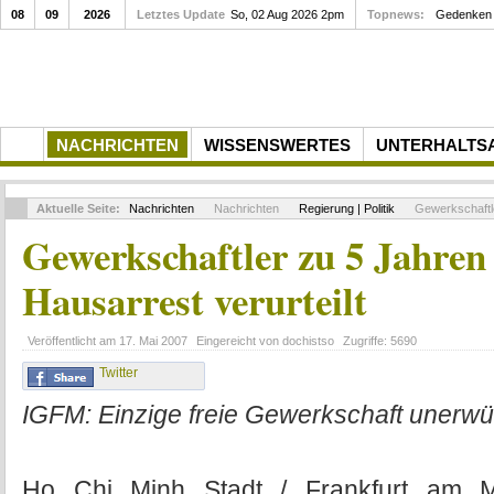
08
09
2026
Letztes Update
Gedenkfeier zum 10. Todestag von Rupert Neudec
So, 02 Aug 2026 2pm
Topnews:
NACHRICHTEN
WISSENSWERTES
UNTERHALTS
Aktuelle Seite:
Nachrichten
Nachrichten
Regierung | Politik
Gewerkschaftle
Gewerkschaftler zu 5 Jahren
Hausarrest verurteilt
Veröffentlicht am
17. Mai 2007
Eingereicht von
dochistso
Zugriffe:
5690
Twitter
IGFM: Einzige freie Gewerkschaft unerw
Ho Chi Minh Stadt / Frankfurt am 