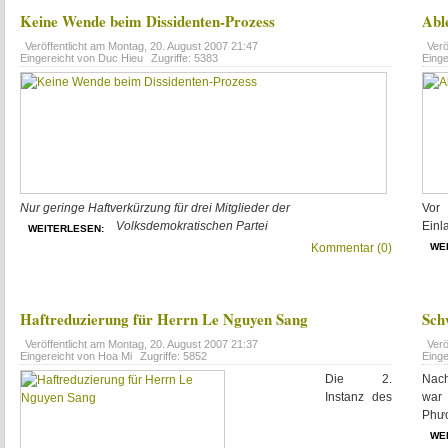
Keine Wende beim Dissidenten-Prozess
Abl
Veröffentlicht am
Montag, 20. August 2007 21:47
Verö
Eingereicht von Duc Hieu
Zugriffe: 5383
Eing
Nur geringe Haftverkürzung für drei Mitglieder der
Vor
Volksdemokratischen Partei
Einl
WEITERLESEN:
Kommentar (0)
WE
Haftreduzierung für Herrn Le Nguyen Sang
Sch
Veröffentlicht am
Montag, 20. August 2007 21:37
Verö
Eingereicht von Hoa Mi
Zugriffe: 5852
Eing
Die 2.
Nach
Instanz des
war 
Phươ
WE