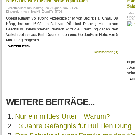
Nur Geldstrafe für den 'Schwertpolizisten'
Pol
Sai
Veröffentlicht am
Montag, 20. August 2007 21:26
Eingereicht von Hoa Mi
Zugriffe: 5709
Verö
Eing
Oberstleutnant Võ Tương Vizepolizeichef von Bezirk Hải Châu, Đà
Nẵng, hat am 16.08. im Fall von Đỗ Hoài Phương Minh einen
Beschluss unterschrieben, danach wird die Ermittlung gegen den
Verkehrpolizist aus Binh Duong gegen eine Geldbuße in Höhe von 5
Mio. Dong eingestellt.
WEITERLESEN:
Kommentar (0)
Ngu
„Dem
sein
WE
WEITERE BEITRÄGE...
Nur ein mildes Urteil - Warum?
13 Jahre Gefängnis für Bui Tien Dung