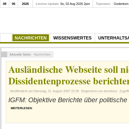
08
06
2026
Letztes Update
So, 02 Aug 2026 2pm
Topnews:
Gedenken a
NACHRICHTEN
WISSENSWERTES
UNTERHALTS
Aktuelle Seite:
Nachrichten
Ausländische Webseite soll n
Dissidentenprozesse berichte
Veröffentlicht am
Dienstag, 21. August 2007 22:48
Eingereicht von dochistso
Zugrif
IGFM: Objektive Berichte über politisch
WEITERLESEN: