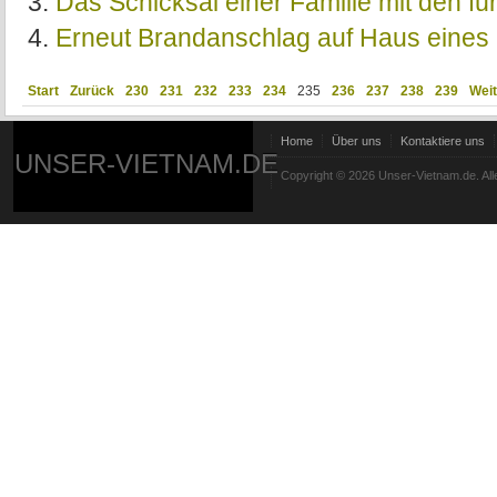
Das Schicksal einer Familie mit den f
Erneut Brandanschlag auf Haus eines 
Start
Zurück
230
231
232
233
234
235
236
237
238
239
Weit
Home
Über uns
Kontaktiere uns
UNSER-VIETNAM.DE
Copyright © 2026 Unser-Vietnam.de. All