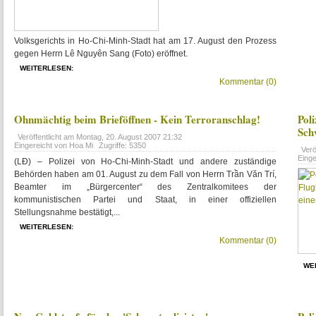
Volksgerichts in Ho-Chi-Minh-Stadt hat am 17. August den Prozess
gegen Herrn Lê Nguyên Sang (Foto) eröffnet.
WEITERLESEN:
Kommentar (0)
Ohnmächtig beim Brieföffnen - Kein Terroranschlag!
Pol
Sch
Veröffentlicht am
Montag, 20. August 2007 21:32
Eingereicht von Hoa Mi
Zugriffe: 5350
Verö
Eing
(LĐ) – Polizei von Ho-Chi-Minh-Stadt und andere zuständige
Behörden haben am 01. August zu dem Fall von Herrn Trần Văn Trí,
Beamter im „Bürgercenter“ des Zentralkomitees der
kommunistischen Partei und Staat, in einer offiziellen
Stellungsnahme bestätigt,...
WEITERLESEN:
Kommentar (0)
WE