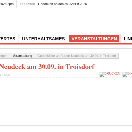
 2026 2pm
Topnews:
Gedenken an den 30. April in 2026
WERTES
UNTERHALTSAMES
VERANSTALTUNGEN
LIN
ungen
Veranstaltung
Gedenkfeier an Rupert Neudeck am 30.09. in Troisdorf
Neudeck am 30.09. in Troisdorf
on
Tham