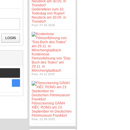
Gedenkfeier zum 10.
Todestag von Rupert
Neudeck am 30.05. in
Troisdorf
Post: 07.04.2026
LOGIN
Kostenlose
Filmvorführung von "Das
Buch des Todes" am
29.11. in
Mönchengladbach
Post: 24.11.2025
Filmscreening GÁNH
XIÊC RONG am 23.
September im Deutschen
Filmmuseum Frankfurt
Post: 22.09.2025