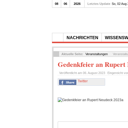
08
06
2026
Letztes Update
So, 02 Aug
NACHRICHTEN
WISSENS
Aktuelle Seite:
Veranstaltungen
Veranstalt
Gedenkfeier an Rupert 
Veröffentlicht am
06. August 2023
Eingereicht v
Twitter