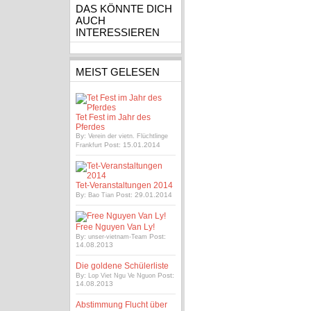
DAS KÖNNTE DICH
AUCH
INTERESSIEREN
MEIST GELESEN
Tet Fest im Jahr des
Pferdes
By:
Verein der vietn. Flüchtlinge
Post: 15.01.2014
Frankfurt
Tet-Veranstaltungen 2014
By:
Post: 29.01.2014
Bao Tian
Free Nguyen Van Ly!
By:
Post:
unser-vietnam-Team
14.08.2013
Die goldene Schülerliste
By:
Post:
Lop Viet Ngu Ve Nguon
14.08.2013
Abstimmung Flucht über