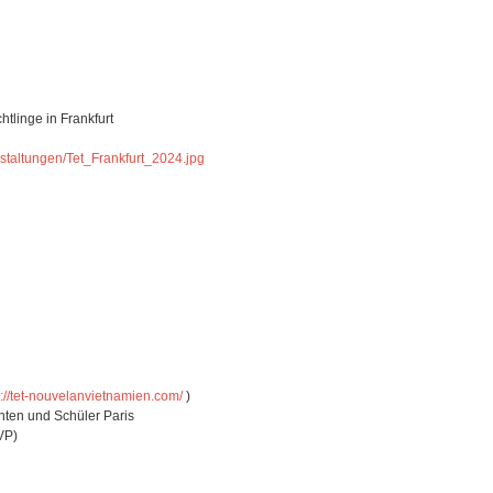
htlinge in Frankfurt
nstaltungen/Tet_Frankfurt_2024.jpg
s://tet-nouvelanvietnamien.com/
)
nten und Schüler Paris
VP)