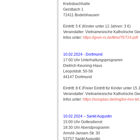
Krebsbachhalle
Gerstlaich 1
72411 Bodelshausen
Eintritt: 5 € (Kinder unter 12 Jahren: 3 €)
Veranstalter: Vietnamesische Katholische Ge
Infos unter:
https://gxvn-rs.de/ttmv/TET24.pdf
10.02.2024 - Dortmund
17:00 Uhr Unterhaltungsprogramm
Dietrich-Keuning-Haus
Leopoldstr. 50-58
44147 Dortmund
Eintritt: 8 € (Freier Eintritt für Kinder unter 
Veranstalter: Vietnamesische Katholische 
Infos unter:
https://songdao.de/img/loi-moi-tet
10.02.2024 – Sankt Augustin
15:00 Uhr Gottesdienst
18:30 Uhr Abendprogramm
Arnold-Jansen-Str. 30
53757 Sankt Augustin