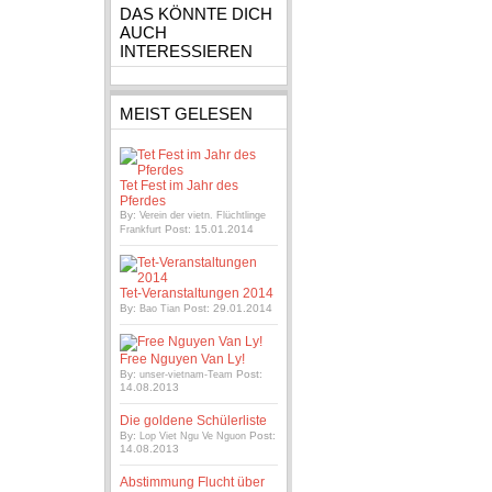
DAS KÖNNTE DICH
AUCH
INTERESSIEREN
MEIST GELESEN
Tet Fest im Jahr des
Pferdes
By:
Verein der vietn. Flüchtlinge
Post: 15.01.2014
Frankfurt
Tet-Veranstaltungen 2014
By:
Post: 29.01.2014
Bao Tian
Free Nguyen Van Ly!
By:
Post:
unser-vietnam-Team
14.08.2013
Die goldene Schülerliste
By:
Post:
Lop Viet Ngu Ve Nguon
14.08.2013
Abstimmung Flucht über