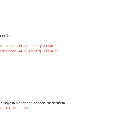
inge Nürnberg
anstaltungen/Tet_Nuernberg_2024a.jpg
anstaltungen/Tet_Nuernberg_2024b.jpg
)
üchtlinge in Mönchengladbach-Niederrhein
0224_TET_MCGB.jpg