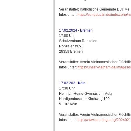
Veranstalter: Katholische Gemeinde Đức Mẹ
Infos unter:
https://songductin.de/index.php/m
17.02.2024 - Bremen
17:00 Uhr
Schulzentrum Ronzelen
Ronzelenstr.51
28359 Bremen
Veranstalter: Verein Vietnamesischer Flüchtl
Infos unter:
https://unser-vietnam.de/images/
17.02.202 - Köln
17:30 Uhr
Heinrich-Heine-Gymnasium, Aula
Hardtgenbuscher Kirchweg 100
51107 Köln
Veranstalter: Verein Vietnamesischer Flüchtli
Infos unter:
http://www.dao-liege.org/2024