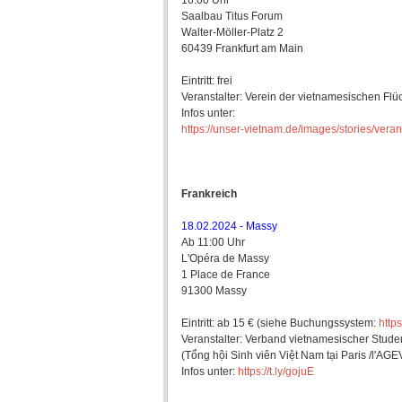
16:00 Uhr
Saalbau Titus Forum
Walter-Möller-Platz 2
60439 Frankfurt am Main
Eintritt: frei
Veranstalter: Verein der vietnamesischen Flüc
Infos unter:
https://unser-vietnam.de/images/stories/vera
Frankreich
18.02.2024 - Massy
Ab 11:00 Uhr
L'Opéra de Massy
1 Place de France
91300 Massy
Eintritt: ab 15 € (siehe Buchungssystem:
http
Veranstalter: Verband vietnamesischer Stude
(Tổng hội Sinh viên Việt Nam tại Paris /l'AGE
Infos unter:
https://t.ly/gojuE