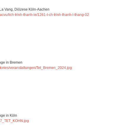
 La Vang, Diözese Köln-Aachen
ucvu/lich-trinh-thanh-le/1261-l-ch-trinh-thanh-l-thang-02
inge in Bremen
stories/veranstaltungen/Tet_Bremen_2024.jpg
nge in Köln
0217_TET_KOHN.jpg