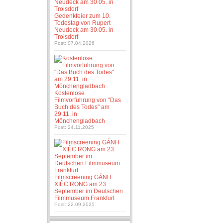
Gedenkfeier zum 10.
Todestag von Rupert
Neudeck am 30.05. in
Troisdorf
Post: 07.04.2026
Kostenlose
Filmvorführung von "Das
Buch des Todes" am
29.11. in
Mönchengladbach
Post: 24.11.2025
Filmscreening GÁNH
XIÊC RONG am 23.
September im Deutschen
Filmmuseum Frankfurt
Post: 22.09.2025