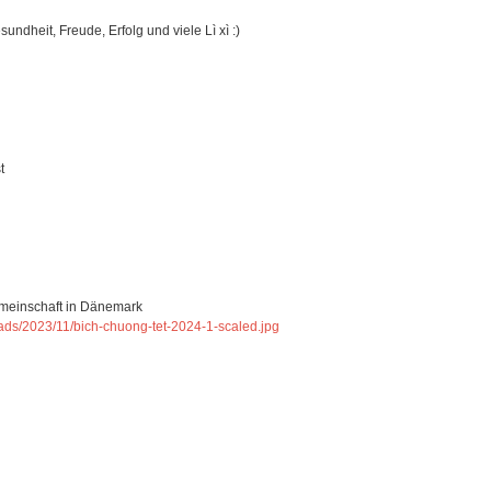
ndheit, Freude, Erfolg und viele Lì xì :)
t
emeinschaft in Dänemark
oads/2023/11/bich-chuong-tet-2024-1-scaled.jpg