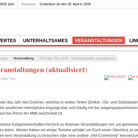
 2026 2pm
Topnews:
Gedenkfeier zum 10. Todestag von Rupert Neudeck am...
Gedenken
WERTES
UNTERHALTSAMES
VERANSTALTUNGEN
LIN
ungen
Veranstaltung
Tết Giáp Thìn 2024 - Veranstaltungen (aktualisiert)
ranstaltungen (aktualisiert)
on
Bao Tian
r das Jahr des Drachen, welches in weiten Teilen Zentral-, Ost- und Südostasien
 In der westlichen Hemisphäre begnügt man sich häufig mit der umgangssprachlich
uf das Reich der Mitte beschränkt ist.
ischen Exilgemeinschaften herzlich zu diversen Veranstaltungen ein, um gemeins
 feiern. Wieder haben wir einige Termine gelistet, um Euch einen Überblick zu ve
, um eine Veranstaltung zu besuchen oder eine andere „Viet-Community“ kennenzul