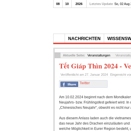
08
10
2026
Letztes Update
So, 02 Aug
NACHRICHTEN
WISSENS
Aktuelle Seite:
Veranstaltungen
Veranstalt
Tết Giáp Thìn 2024 - Ve
Veröffentlicht am
27. Januar 2024
Eingereicht v
Twitter
Am 10.02.2024 beginnt nach dem Mondkalende
Neujahrs- bzw. Frühlingsfest gefeiert wird.
„Chinesisches Neujahr“, obwohl es nicht nur a
Aus diesem Anlass laden auch die vietnames
das neue Jahr des Drachen einzuläuten und zu
welche Möglichkeit in Eurer Region besteht