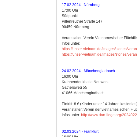
17.02.2024 - Nürnberg
17:00 Uhr
Südpunkt
Pillenreuther Straße 147
90459 Nürnberg
Veranstalter: Verein Vietnamesischer Flüchtl
Infos unter:
https://unser-vietnam.de/images/stories/ver
https://unser-vietnam.de/images/stories/ver
24.02.2024 - Mönchengladbach
16:00 Uhr
Krahnendonkhalle Neuwerk
Gathersweg 55
41066 Mönchengladbach
Eintritt: 8 € (Kinder unter 14 Jahren kostenlos
Veranstalter: Verein der vietnamesischen Fl
Infos unter:
http://www.dao-liege.org/2024
02.03.2024 - Frankfurt