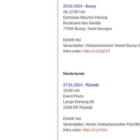
25.02.2024 - Bussy
Ab 12:00 Uhr
Gymnase Maurice Herzog
Boulevard des Genêts
77600 Bussy- Saint Georges
Eintritt: frei
Veranstalter: Vietnamesischer Verein Bussy-
Infos unter:
https://t.ly/Dj81P
Niederlande
27.01.2024 - Rijswijk
19:00 Uhr
Event Plaza
Lange Kleiweg 86
2288 GR Rijswijk
Eintritt: frei
Veranstalter: Verein Vietnamesischer Flüchtl
Infos unter:
https://t.ly/rNtrk