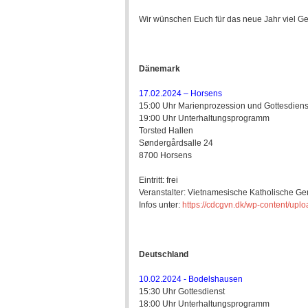
Wir wünschen Euch für das neue Jahr viel Gesu
Dänemark
17.02.2024 – Horsens
15:00 Uhr Marienprozession und Gottesdiens
19:00 Uhr Unterhaltungsprogramm
Torsted Hallen
Søndergårdsalle 24
8700 Horsens
Eintritt: frei
Veranstalter: Vietnamesische Katholische G
Infos unter:
https://cdcgvn.dk/wp-content/upl
Deutschland
10.02.2024 - Bodelshausen
15:30 Uhr Gottesdienst
18:00 Uhr Unterhaltungsprogramm