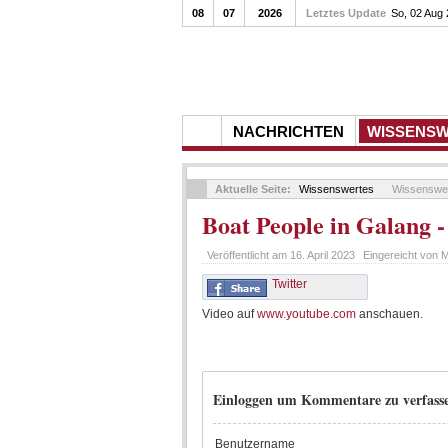
08
07
2026
Letztes Update
So, 02 Aug
NACHRICHTEN
WISSENS
Aktuelle Seite:
Wissenswertes
Wissenswe
Boat People in Galang -
Veröffentlicht am
16. April 2023
Eingereicht von
Twitter
Video auf
www.youtube.com
anschauen.
Einloggen um Kommentare zu verfass
Benutzername