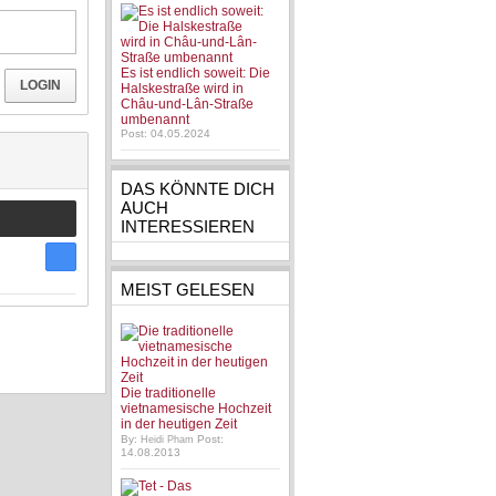
Es ist endlich soweit: Die
LOGIN
Halskestraße wird in
Châu-und-Lân-Straße
umbenannt
Post: 04.05.2024
DAS KÖNNTE DICH
AUCH
INTERESSIEREN
MEIST GELESEN
Die traditionelle
vietnamesische Hochzeit
in der heutigen Zeit
By:
Post:
Heidi Pham
14.08.2013