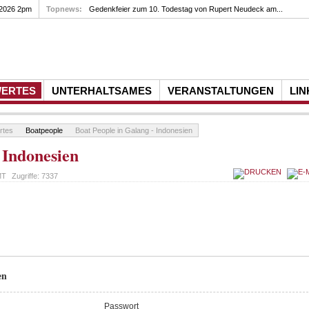
 2026 2pm
Topnews:
Gedenkfeier zum 10. Todestag von Rupert Neudeck am...
WERTES
UNTERHALTSAMES
VERANSTALTUNGEN
LIN
rtes
Boatpeople
Boat People in Galang - Indonesien
 Indonesien
MT
Zugriffe:
7337
en
Passwort