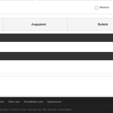
Merken
Angepinnt
Beliebt
ome
Über uns
Kontaktiere uns
Impressum
pyright © 2026 Unser-Vietnam.de. Alle Rechte vorbehalten.