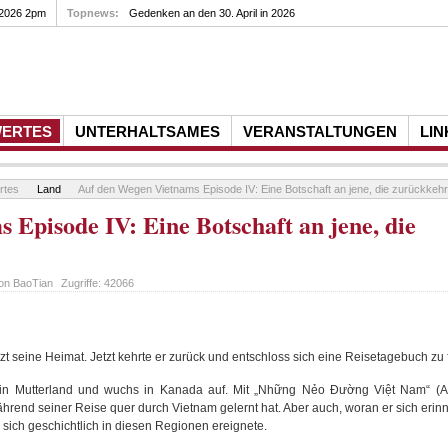
 2026 2pm
Topnews:
Gedenken an den 30. April in 2026
WERTES
UNTERHALTSAMES
VERANSTALTUNGEN
LIN
rtes
Land
Auf den Wegen Vietnams Episode IV: Eine Botschaft an jene, die zurückkeh
Episode IV: Eine Botschaft an jene, die
von
BaoTian
Zugriffe:
42066
t seine Heimat. Jetzt kehrte er zurück und entschloss sich eine Reisetagebuch zu 
sein Mutterland und wuchs in Kanada auf. Mit „Những Nẻo Đường Việt Nam“ (
hrend seiner Reise quer durch Vietnam gelernt hat. Aber auch, woran er sich erinne
sich geschichtlich in diesen Regionen ereignete.