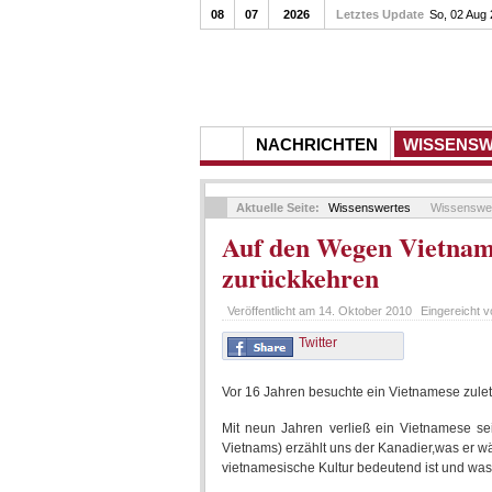
08
07
2026
Letztes Update
So, 02 Aug
NACHRICHTEN
WISSENS
Aktuelle Seite:
Wissenswertes
Wissenswe
Auf den Wegen Vietnams 
zurückkehren
Veröffentlicht am
14. Oktober 2010
Eingereicht 
Twitter
Vor 16 Jahren besuchte ein Vietnamese zuletz
Mit neun Jahren verließ ein Vietnamese 
Vietnams) erzählt uns der Kanadier,was er wä
vietnamesische Kultur bedeutend ist und was 