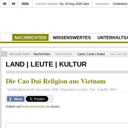
08
09
2026
Letztes Update
So, 02 Aug 2026 2pm
Topnews:
Gedenken a
NACHRICHTEN
WISSENSWERTES
UNTERHALTS
Aktuelle Seite:
Nachrichten
Nachrichten
Land | Leute | Kultur
Die Cao Dai 
LAND | LEUTE | KULTUR
Die Cao Dai Religion aus Vietnam
Veröffentlicht am
08. November 2018
Eingereicht von
Bao Tian
Zugriffe:
5844
Artikel auf
www.domradio.de
lesen.