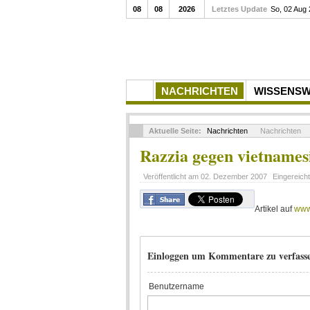
08
08
2026
Letztes Update
So, 02 Aug
NACHRICHTEN
WISSENS
Aktuelle Seite:
Nachrichten
Nachrichten
Razzia gegen vietnames
Veröffentlicht am
02. Dezember 2007
Eingereich
Artikel auf
www
Einloggen um Kommentare zu verfass
Benutzername