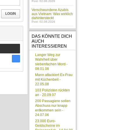
Post: 02.08.2026
Verschwundene Azubis
LOGIN
aus Vietnam: Was wirklich
dahintersteckt
Post: 02.08.2026
DAS KÖNNTE DICH
AUCH
INTERESSIEREN
Langer Weg zur
Wahrheit über
siebenfachen Mord -
08.01.08
Mann attackiert Ex-Frau
mit Küchenbeil -
22.05.08
103 Polizisten rückten
an - 20.09.07
200 Passagiere sollen
Abschuss nur knapp
entkommen sein -
24.07.06
23.000 Euro-
Geldscheine im