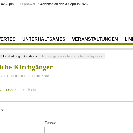
 2026 2pm
Topnews:
Gedenken an den 30. April in 2026
WERTES
UNTERHALTSAMES
VERANSTALTUNGEN
LIN
Unterhaltung | Sonstiges
Razzia gegen vietnamesiche Kirchgänger
iche Kirchgänger
t von
Quang Trung
Zugriffe:
5280
.tagesspiegel.de
lesen.
en
Passwort