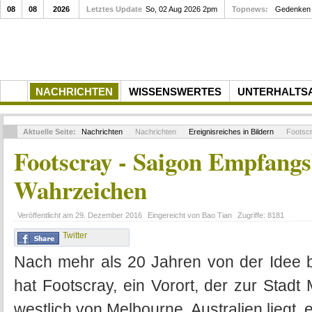
08
08
2026
Letztes Update
Gedenkfeier zum 10. Todestag von Rupert Neudeck am...
So, 02 Aug 2026 2pm
Topnews:
Gedenk
NACHRICHTEN
WISSENSWERTES
UNTERHALTS
Aktuelle Seite:
Nachrichten
Nachrichten
Ereignisreiches in Bildern
Footscr
Footscray - Saigon Empfangs
Wahrzeichen
Veröffentlicht am
29. Dezember 2016
Eingereicht von
Bao Tian
Zugriffe:
8181
Twitter
Nach mehr als 20 Jahren von der Idee bi
hat Footscray, ein Vorort, der zur Stad
westlich von Melbourne, Australien liegt,