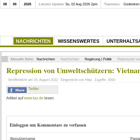
08
06
2026
Letztes Update
So, 02 Aug 2026 2pm
Topnews:
Gedenken a
NACHRICHTEN
WISSENSWERTES
UNTERHALTS
Aktuelle Seite:
Nachrichten
Nachrichten
Regierung | Politik
Repression von
Repression von Umweltschützern: Vietnams
Veröffentlicht am
15. August 2022
Eingereicht von
Hiep
Zugriffe:
3050
Twitter
Artikel auf
www.taz.de
lesen.
Einloggen um Kommentare zu verfassen
Benutzername
Passw