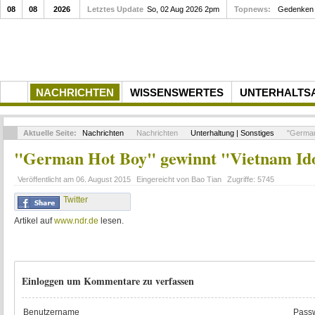
08
08
2026
Letztes Update
So, 02 Aug 2026 2pm
Topnews:
Gedenken a
NACHRICHTEN
WISSENSWERTES
UNTERHALTS
Aktuelle Seite:
Nachrichten
Nachrichten
Unterhaltung | Sonstiges
"German 
"German Hot Boy" gewinnt "Vietnam Id
Veröffentlicht am
06. August 2015
Eingereicht von
Bao Tian
Zugriffe:
5745
Twitter
Artikel auf
www.ndr.de
lesen.
Einloggen um Kommentare zu verfassen
Benutzername
Passw