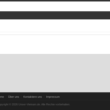
ome
Über uns
Kontaktiere uns
Impressum
pyright © 2026 Unser-Vietnam.de. Alle Rechte vorbehalten.