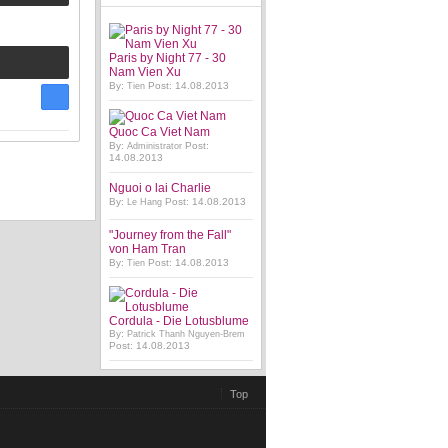
Paris by Night 77 - 30
Nam Vien Xu
By:
Post: 14.08.2013
Tien
Quoc Ca Viet Nam
By:
Post:
Administrator
14.08.2013
Nguoi o lai Charlie
By:
Post: 14.08.2013
Le Hang
"Journey from the Fall"
von Ham Tran
By:
Post: 14.08.2013
Tien
Cordula - Die Lotusblume
By:
Patrick Thanh Nguyen-Brem
Post: 14.08.2013
Top