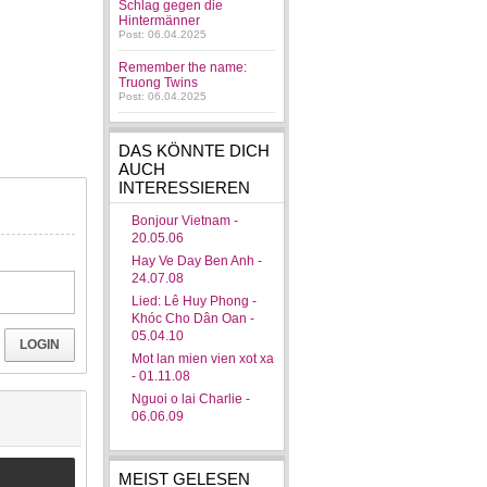
Schlag gegen die
Hintermänner
Post: 06.04.2025
Remember the name:
Truong Twins
Post: 06.04.2025
DAS KÖNNTE DICH
AUCH
INTERESSIEREN
Bonjour Vietnam -
20.05.06
Hay Ve Day Ben Anh -
24.07.08
Lied: Lê Huy Phong -
Khóc Cho Dân Oan -
05.04.10
LOGIN
Mot lan mien vien xot xa
- 01.11.08
Nguoi o lai Charlie -
06.06.09
MEIST GELESEN