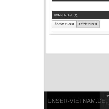
KOMMENTARE (
4
)
Älteste zuerst
Letzte zuerst
H
UNSER-VIETNAM.DE
Co