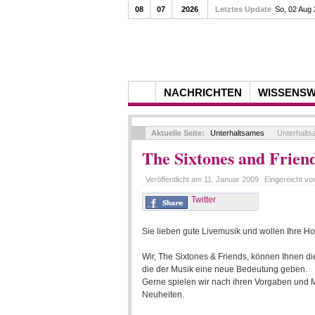
08
07
2026
Letztes Update
So, 02 Aug
NACHRICHTEN
WISSENS
Aktuelle Seite:
Unterhaltsames
Unterhalt
The Sixtones and Frien
Veröffentlicht am
11. Januar 2009
Eingereicht v
Twitter
Sie lieben gute Livemusik und wollen Ihre H
Wir, The Sixtones & Friends, können Ihnen d
die der Musik eine neue Bedeutung geben.
Gerne spielen wir nach ihren Vorgaben und M
Neuheiten.