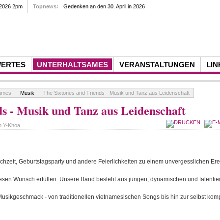
 2026 2pm
Topnews:
Gedenken an den 30. April in 2026
WERTES
UNTERHALTSAMES
VERANSTALTUNGEN
LIN
sames
Musik
The Sixtones and Friends - Musik und Tanz aus Leidenschaft
ds - Musik und Tanz aus Leidenschaft
on
Y-Khoa
ochzeit, Geburtstagsparty und andere Feierlichkeiten zu einem unvergesslichen E
iesen Wunsch erfüllen. Unsere Band besteht aus jungen, dynamischen und talentier
usikgeschmack - von traditionellen vietnamesischen Songs bis hin zur selbst kom